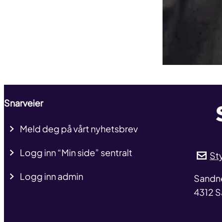
Snarveier
Meld deg på vårt nyhetsbrev
Logg inn “Min side” sentralt
St
Logg inn admin
addre
Sandn
4312 