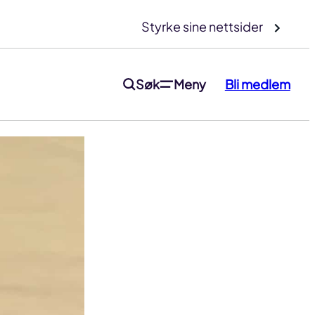
Styrke sine nettsider
Søk
Meny
Bli medlem