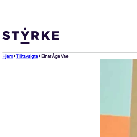
Gå
til
innhold
Hjem
Tillitsvalgte
Einar Åge Vae