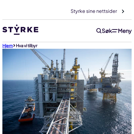
Gå
Styrke sine nettsider
til
innhold
Søk
Meny
Hjem
Hva vi tilbyr