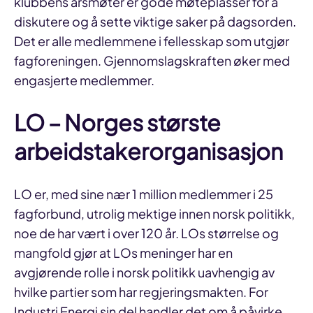
klubbens årsmøter er gode møteplasser for å
diskutere og å sette viktige saker på dagsorden.
Det er alle medlemmene i fellesskap som utgjør
fagforeningen. Gjennomslagskraften øker med
engasjerte medlemmer.
LO – Norges største
arbeidstakerorganisasjon
LO er, med sine nær 1 million medlemmer i 25
fagforbund, utrolig mektige innen norsk politikk,
noe de har vært i over 120 år. LOs størrelse og
mangfold gjør at LOs meninger har en
avgjørende rolle i norsk politikk uavhengig av
hvilke partier som har regjeringsmakten. For
Industri Energi sin del handler det om å påvirke