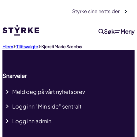
Gå
Styrke sine nettsider
til
innhold
Søk
Meny
Til toppen
Hjem
Tillitsvalgte
Kjersti Marie Sæbbø
Snarveier
Meld deg på vårt nyhetsbrev
Logg inn “Min side” sentralt
Logg inn admin