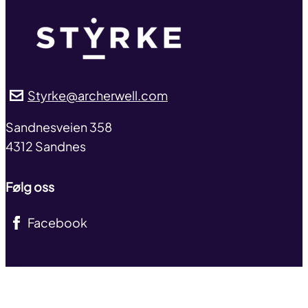
Styrke@archerwell.com
address
Sandnesveien 358
4312 Sandnes
Følg oss
Facebook