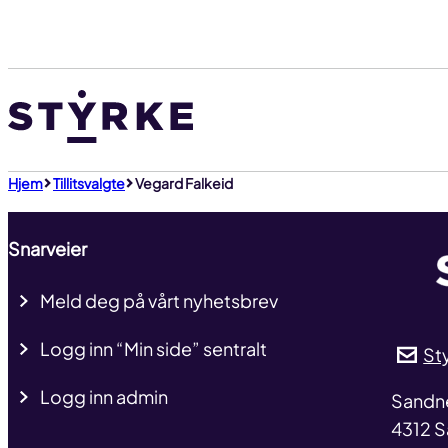
Gå
til
innhold
Hjem
Tillitsvalgte
Vegard Falkeid
Snarveier
Meld deg på vårt nyhetsbrev
Logg inn “Min side” sentralt
St
Logg inn admin
addre
Sandn
4312 