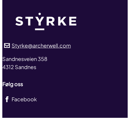
Styrke@archerwell.com
address
Sandnesveien 358
4312 Sandnes
Følg oss
Facebook