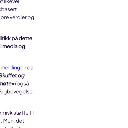
t likevel
sbasert
ore verdier og
litikk på dette
e i media og
emeldingen
da
Skuffet og
smøte»
(også
riFagbevegelse:
misk støtte til
r. Men, det