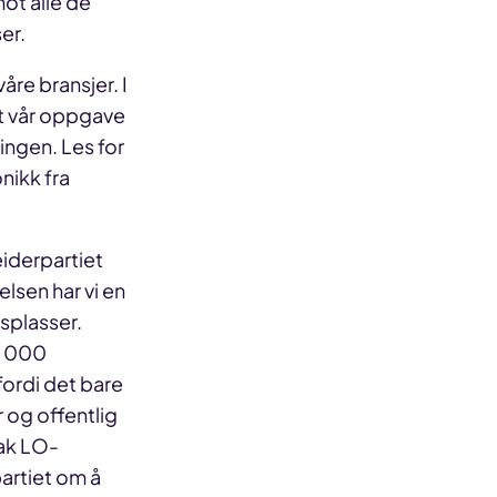
mot alle de
er.
åre bransjer. I
et vår oppgave
ningen. Les for
nikk fra
iderpartiet
ielsen har vi en
splasser.
00 000
fordi det bare
 og offentlig
bak LO-
artiet om å