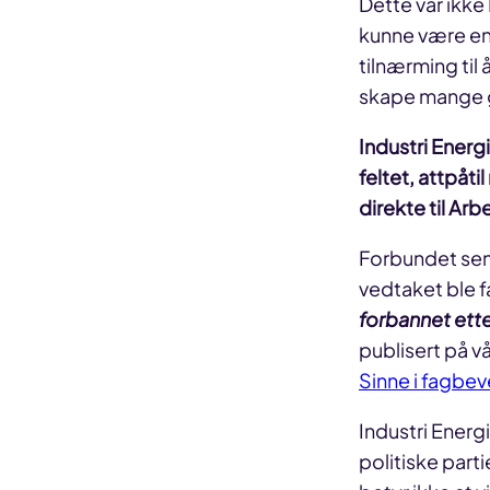
Dette var ikke
kunne være en
tilnærming ti
skape mange 
Industri Energ
feltet, attpåti
direkte til Arb
Forbundet se
vedtaket ble f
forbannet ett
publisert på v
Sinne i fagbe
Industri Energi
politiske parti