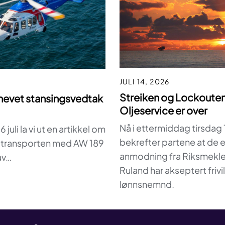
JULI 14, 2026
Streiken og Lockouten
hevet stansingsvedtak
Oljeservice er over
Nå i ettermiddag tirsdag 14
6 juli la vi ut en artikkel om
bekrefter partene at de e
l transporten med AW 189
anmodning fra Riksmekle
av…
Ruland har akseptert frivil
lønnsnemnd.