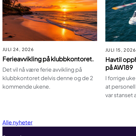
JULI 24, 2026
JULI 15, 2026
Ferieavvikling på klubbkontoret.
Havtil opp
på AW189
Det vil nå være ferie avvikling på
I forrige uke 
klubbkontoret delvis denne og de 2
at personel
kommende ukene.
var stanset 
Alle nyheter