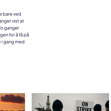
ke bare ved
anger vist at
To ganger
gen for å få på
ede i gang med