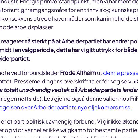
 Industri Energis primærstandpunkt, men vi har ment de
 fornuftig fremgangsmåte for en trinnvis og kunnskap
l å konsekvens utrede havområder som kan inneholde st
gode arbeidsplasser.
i reagerer nå sterkt på at Arbeiderpartiet har endrer po
l midt i en valgperiode, dette har vi gitt uttrykk for båd
eiderpartiet.
ndte ved forbundsleder
Frode Alfheim
ut
denne press
attet. Pressemeldingens overskrift taler for seg selv:
«
er totalt unødvendig vedtak på Arbeiderpartiets land
år egen nettside). Les gjerne også denne saken hos F
vegelsen over Arbeiderpartiets nye oljekompromiss.
 er et partipolitisk uavhengig forbund. Vi gir ikke økono
er og vi driver heller ikke valgkamp for bestemte partie