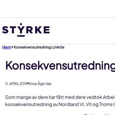
Gå
til
innhold
Hjem
Konsekvensutredning LoVeSe
Konsekvensutrednin
11. APRIL 2019
Einar Åge Vae
Som mange av dere har fått med dere vedtok Arbeide
konsekvensutredning av Nordland VI, VII og Troms 