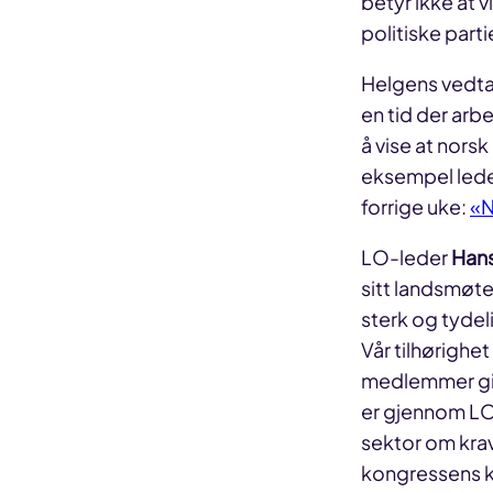
betyr ikke at v
politiske part
Helgens vedtak 
en tid der arb
å vise at norsk
eksempel leder 
forrige uke:
«N
LO-leder
Hans
sitt landsmøte
sterk og tyde
Vår tilhørighe
medlemmer gir 
er gjennom LO 
sektor om kra
kongressens k