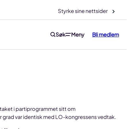
Styrke sine nettsider
Søk
Meny
Bli medlem
taket i partiprogrammet sitt om
or grad var identisk med LO-kongressens vedtak.