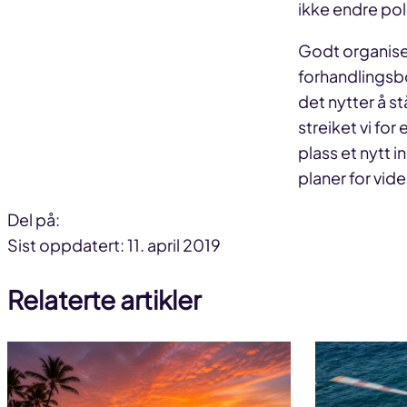
ikke endre poli
Godt organiser
forhandlingsbo
det nytter å 
streiket vi fo
plass et nytt i
planer for vid
Del på:
Del
Del
Del
Sist oppdatert: 11. april 2019
på
på
link
Relaterte artikler
facebook
linkedin