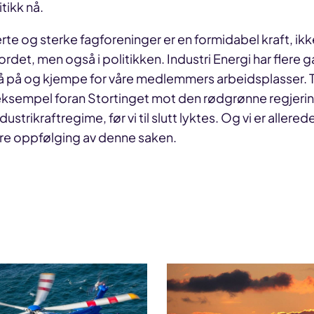
tikk nå.
te og sterke fagforeninger er en formidabel kraft, ik
rdet, men også i politikken. Industri Energi har flere g
stå på og kjempe for våre medlemmers arbeidsplasser. 
r eksempel foran Stortinget mot den rødgrønne regjerin
ndustrikraftregime, før vi til slutt lyktes. Og vi er aller
ere oppfølging av denne saken.