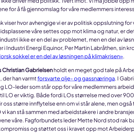
i ikke driver med politikk. Tvert imot. Vi må jobbe opp 
iene for å få gjennomslag for våre medlemmers interess
viser hvor avhengige vi er av politisk oppslutning for v
eidsplassene våre settes opp mot klima og natur, er d
 industri ikke er en del av problemet, men en del av løs
i Industri Energi Equinor, Per Martin Labråthen, sin kro
orsk sokkel er en del av løsningen på klimakrisen»
.
 Christian Gabrielsen
holdt en meget god tale på Arbe
, der han varmt
forsvarte olje- og gassnæringa
. I Gabr
lig LO-leder som står opp for våre medlemmers arbeid
t til LO er viktig. Både fordi LOs størrelse med over 9
oss større innflytelse enn om vi står alene, men også 
vi kan stå sammen med arbeidstakere i andre bransjer
vene våre. Fagforbundets leder Mette Nord stod rak 
ompromiss og støttet oss i kravet opp mot Arbeiderp