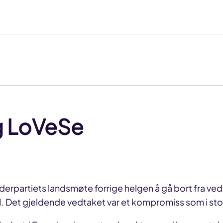
g LoVeSe
rpartiets landsmøte forrige helgen å gå bort fra ved
II. Det gjeldende vedtaket var et kompromiss som i st