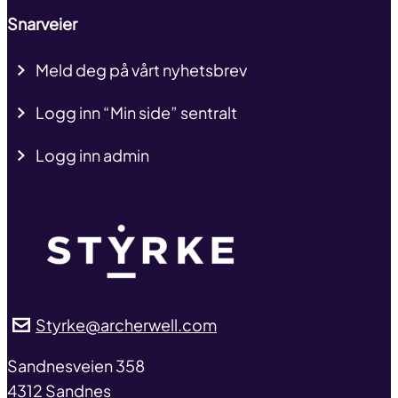
Snarveier
Meld deg på vårt nyhetsbrev
Logg inn “Min side” sentralt
Logg inn admin
Styrke@archerwell.com
address
Sandnesveien 358
4312 Sandnes