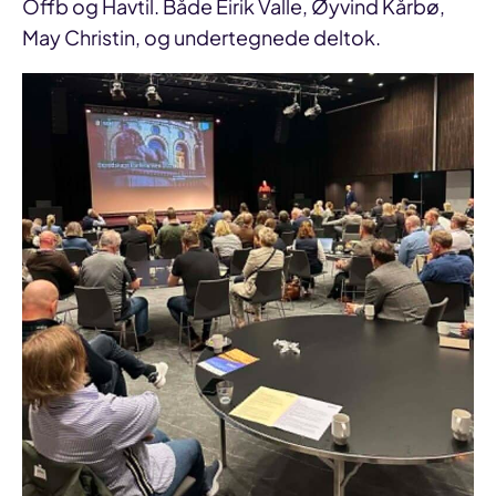
Offb og Havtil. Både Eirik Valle, Øyvind Kårbø,
May Christin, og undertegnede deltok.