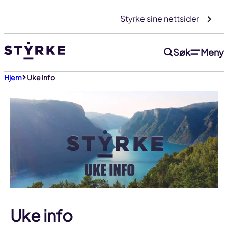
Gå
Styrke sine nettsider
til
innhold
Søk
Meny
Hjem
Uke info
Uke info