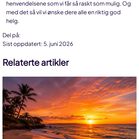
henvendelsene som vi får så raskt som mulig. Og
med det så vil vi ønske dere alle en riktig god
helg.
Del på:
Del
Del
Del
Sist oppdatert: 5. juni 2026
på
på
link
Relaterte artikler
facebook
linkedin