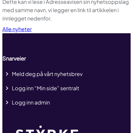
Dette kan vi lese i Adresseavisen sin nyhetsoppslag
med samme navn, vi legger en link til artikkelen i
innlegget nedenfor.
Til toppen
Alle nyheter
Snarveier
Meld deg på vårt nyhetsbrev
Logg inn “Min side” sentralt
Logg inn admin