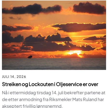
JULI 14, 2026
Streiken og Lockouten i Oljeservice er over
Nå i ettermiddag tirsdag 14. juli bekrefter partene at
de etter anmodning fra Riksmekler Mats Ruland har
akseptert frivillig lønnsnemnd.