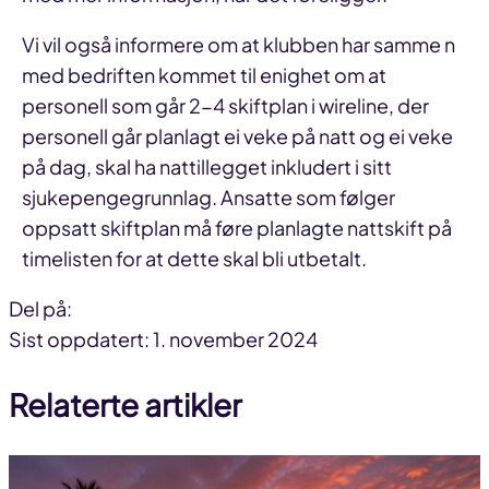
Vi vil også informere om at klubben har samme n
med bedriften kommet til enighet om at
personell som går 2-4 skiftplan i wireline, der
personell går planlagt ei veke på natt og ei veke
på dag, skal ha nattillegget inkludert i sitt
sjukepengegrunnlag. Ansatte som følger
oppsatt skiftplan må føre planlagte nattskift på
timelisten for at dette skal bli utbetalt.
Del på:
Del
Del
Del
Sist oppdatert: 1. november 2024
på
på
link
Relaterte artikler
facebook
linkedin