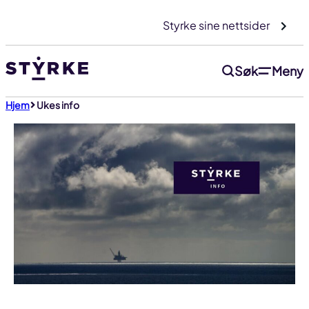
Gå
Styrke sine nettsider
til
innhold
Søk
Meny
Hjem
Ukes info