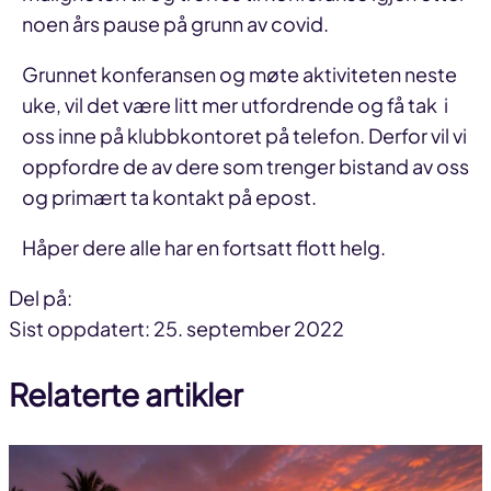
noen års pause på grunn av covid.
Grunnet konferansen og møte aktiviteten neste
uke, vil det være litt mer utfordrende og få tak i
oss inne på klubbkontoret på telefon. Derfor vil vi
oppfordre de av dere som trenger bistand av oss
og primært ta kontakt på epost.
Håper dere alle har en fortsatt flott helg.
Del på:
Del
Del
Del
Sist oppdatert: 25. september 2022
på
på
link
Relaterte artikler
facebook
linkedin