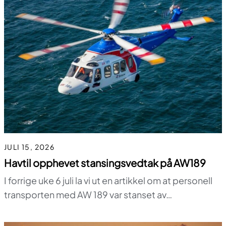
JULI 15, 2026
Havtil opphevet stansingsvedtak på AW189
I forrige uke 6 juli la vi ut en artikkel om at personell
transporten med AW 189 var stanset av…