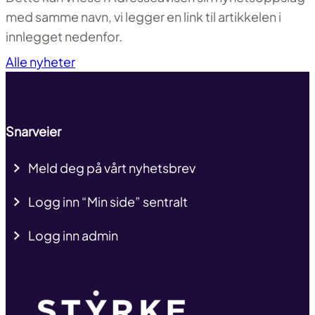
med samme navn, vi legger en link til artikkelen i
innlegget nedenfor.
Til toppen
Alle nyheter
Snarveier
Meld deg på vårt nyhetsbrev
Logg inn “Min side” sentralt
Logg inn admin