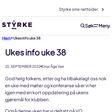
Gå
Styrke sine nettsider
til
innhold
Søk
Meny
Hjem
Ukes info uke 38
Ukes info uke 38
25. SEPTEMBER 2022
Einar Åge Vae
God helg folkens, etter og ha tilbakelagt oss nok
en uke med møter og konferanse så er vi her
igjen med en kort oppdatering på ukens
gjøremål for klubben.
Også denne uken har vi deltatt på VO