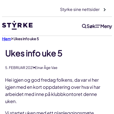
Gå
Styrke sine nettsider
til
innhold
Søk
Meny
Hjem
Ukes info uke 5
Ukes info uke 5
5. FEBRUAR 2021
Einar Åge Vae
Hei igjen og god fredag folkens, da var vi her
igjen med en kort oppdatering over hva vi har
arbeidet med inne på klubbkontoret denne
uken.
Vi startet uken med ett planleggingsmøte