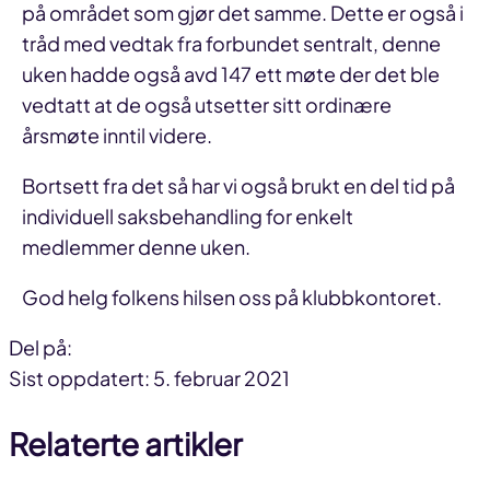
på området som gjør det samme. Dette er også i
tråd med vedtak fra forbundet sentralt, denne
uken hadde også avd 147 ett møte der det ble
vedtatt at de også utsetter sitt ordinære
årsmøte inntil videre.
Bortsett fra det så har vi også brukt en del tid på
individuell saksbehandling for enkelt
medlemmer denne uken.
God helg folkens hilsen oss på klubbkontoret.
Del på:
Del
Del
Del
Sist oppdatert: 5. februar 2021
på
på
link
Relaterte artikler
facebook
linkedin