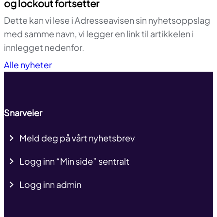
og lockout fortsetter
Dette kan vi lese i Adresseavisen sin nyhetsoppslag
med samme navn, vi legger en link til artikkelen i
innlegget nedenfor.
Til toppen
Alle nyheter
Snarveier
Meld deg på vårt nyhetsbrev
Logg inn “Min side” sentralt
Logg inn admin