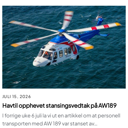
JULI 15, 2026
Havtil opphevet stansingsvedtak på AW189
I forrige uke 6 juli la vi ut en artikkel om at personell
transporten med AW 189 var stanset av…