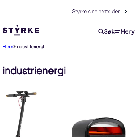
Gå
Styrke sine nettsider
til
innhold
Søk
Meny
Hjem
industrienergi
industrienergi