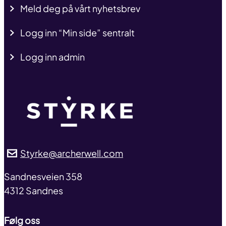
Meld deg på vårt nyhetsbrev
Logg inn “Min side” sentralt
Logg inn admin
Styrke@archerwell.com
address
Sandnesveien 358
4312 Sandnes
Følg oss