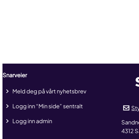
Snarveier
Meld deg på vårt nyhetsbrev
Logg inn “Min side” sentralt
St
Logg inn admin
addre
Sandn
4312 