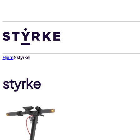
Gå
til
innhold
Hjem
styrke
styrke