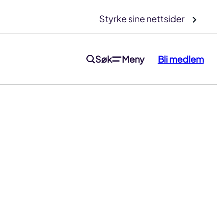
Styrke sine nettsider
Søk
Meny
Bli medlem