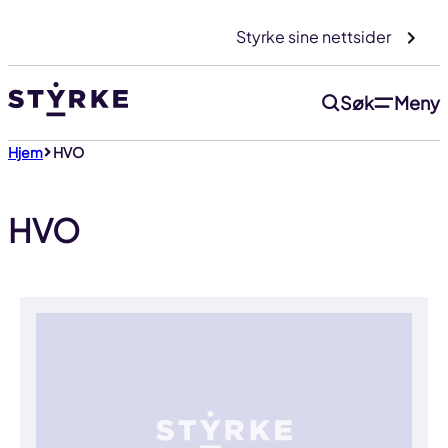
Gå
Styrke sine nettsider
til
innhold
Søk
Meny
Hjem
HVO
HVO