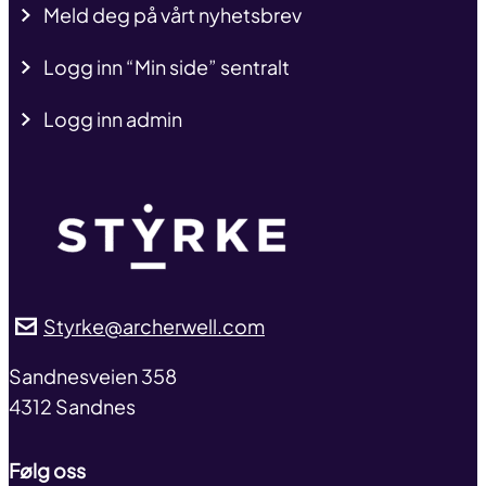
Meld deg på vårt nyhetsbrev
Logg inn “Min side” sentralt
Logg inn admin
Styrke@archerwell.com
address
Sandnesveien 358
4312 Sandnes
Følg oss