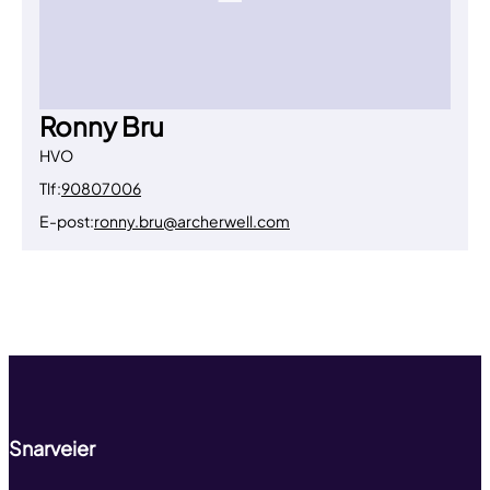
Ronny Bru
HVO
Tlf:
90807006
E-post:
ronny.bru@archerwell.com
Til toppen
Snarveier