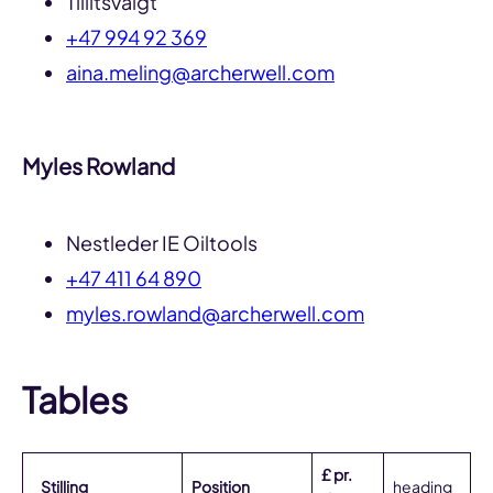
Tillitsvalgt
+47 994 92 369
aina.meling@archerwell.com
Myles Rowland
Nestleder IE Oiltools
+47 411 64 890
myles.rowland@archerwell.com
Tables
£ pr.
Stilling
Position
heading