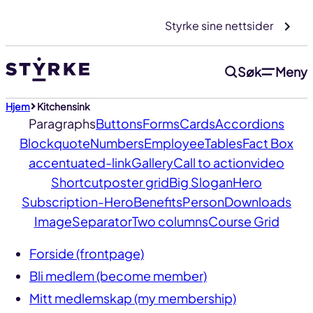
Gå
Styrke sine nettsider
til
innhold
Søk
Meny
Hjem
Kitchensink
Paragraphs
Buttons
Forms
Cards
Accordions
Blockquote
Numbers
Employee
Tables
Fact Box
accentuated-link
Gallery
Call to action
video
Shortcut
poster grid
Big Slogan
Hero
Subscription-Hero
Benefits
Person
Downloads
Image
Separator
Two columns
Course Grid
Forside (frontpage)
Bli medlem (become member)
Mitt medlemskap (my membership)