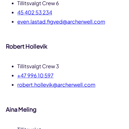
Tillitsvalgt Crew 6
45 402 53 234
even.lastad.figved@archerwell.com
Robert Hollevik
Tillitsvalgt Crew 3
+47 996 10 597
robert.hollevik@archerwell.com
Aina Meling