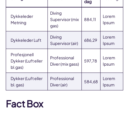
dag
Diving
Dykkeleder
Lorem
Supervisor (mix
884,11
Metning
Ipsum
gas)
Diving
Lorem
Dykkeleder Luft
686,29
Supervisor (air)
Ipsum
Profesjonell
Professional
Lorem
Dykker (Luft eller
597,78
Diver (mix gass)
Ipsum
bl.gas)
Dykker (Luft eller
Professional
Lorem
584,68
bl. gas)
Diver (air)
Ipsum
Fact Box