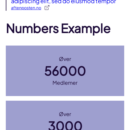
adipiscing elit, sed do eiusmod tempor
aftenposten.no
Numbers Example
Øver
56000
Medlemer
Øver
3000