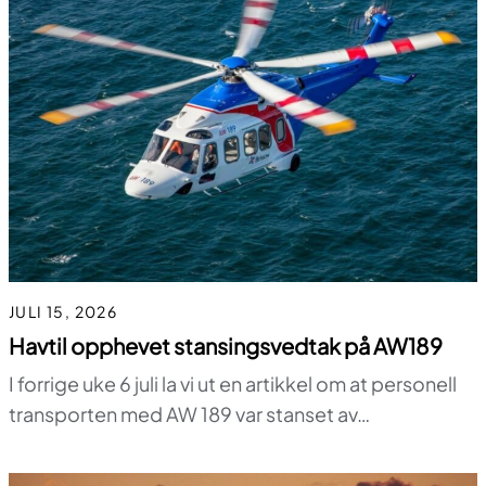
JULI 15, 2026
Havtil opphevet stansingsvedtak på AW189
I forrige uke 6 juli la vi ut en artikkel om at personell
transporten med AW 189 var stanset av…