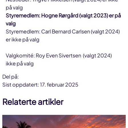
på valg
Styremedlem: Hogne Rørgård (valgt 2023) er på
valg
Styremedlem: Carl Bernard Carlsen (valgt 2024)
er ikke på valg
Valgkomité: Roy Even Sivertsen (valgt 2024)
ikke på valg
Del på:
Del
Del
Del
Sist oppdatert: 17. februar 2025
på
på
link
Relaterte artikler
facebook
linkedin