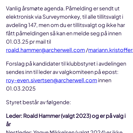
Vanlig årsmøte agenda. Påmelding er sendt ut
elektronisk via Surveymonkey, til alle tillitsvalgt i
avdeling 147, men om du er tillitsvalgt og ikke har
fått påmeldingen så kan en melde seg på innen
01.03.25 pr mail til
roald.hammer@archerwell.com
/
mariann.kristoff
Forslag på kandidater til klubbstyret i avdelingen
sendes inn til leder av valgkomiteen på epost:
roy-even.sivertsen@archerwell.com
innen
01.03.2025
Styret består av følgende:
Leder: Roald Hammer (valgt 2023) og er på valg i
år
Nestleder: Yngve Mikkelsen (valgt 2024) er ikke