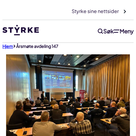
Gå
Styrke sine nettsider
til
innhold
Søk
Meny
Hjem
Årsmøte avdeling 147