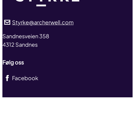
Styrke@archerwell.com
address
Sandnesveien 358
4312 Sandnes
Følg oss
Facebook