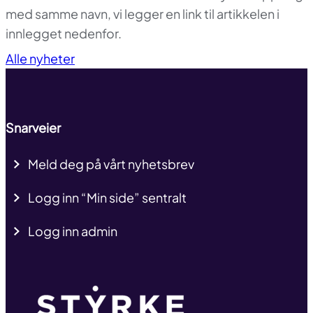
med samme navn, vi legger en link til artikkelen i
innlegget nedenfor.
Til toppen
Alle nyheter
Snarveier
Meld deg på vårt nyhetsbrev
Logg inn “Min side” sentralt
Logg inn admin