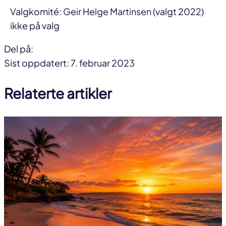
Valgkomité: Geir Helge Martinsen (valgt 2022)
ikke på valg
Del på:
Del
Del
Del
Sist oppdatert: 7. februar 2023
på
på
link
Relaterte artikler
facebook
linkedin