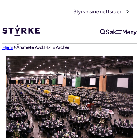
Gå
Styrke sine nettsider
til
innhold
Søk
Meny
Hjem
Årsmøte Avd.147 IE Archer