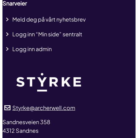
Snarveier
Meld deg på vårt nyhetsbrev
Logg inn “Min side” sentralt
Logg inn admin
Styrke@archerwell.com
address
Sandnesveien 358
4312 Sandnes