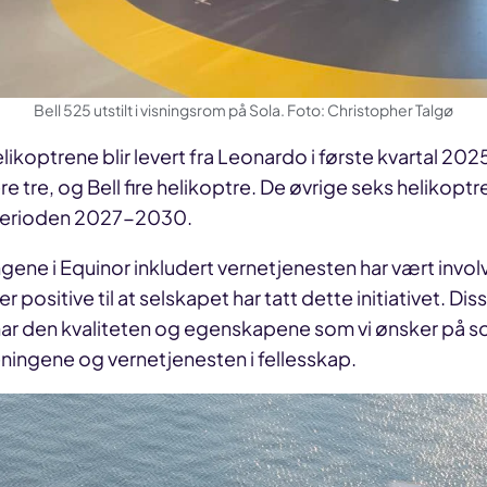
Bell 525 utstilt i visningsrom på Sola. Foto: Christopher Talgø
likoptrene blir levert fra Leonardo i første kvartal 2025
 tre, og Bell fire helikoptre. De øvrige seks helikoptre
i perioden 2027-2030.
ngene i Equinor inkludert vernetjenesten har vært involv
 positive til at selskapet har tatt dette initiativet. Dis
har den kvaliteten og egenskapene som vi ønsker på s
eningene og vernetjenesten i fellesskap.