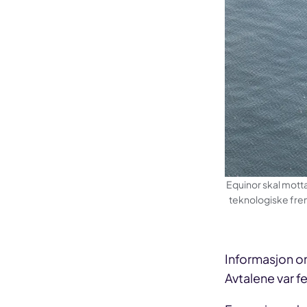
Equinor skal motta
teknologiske frem
Informasjon o
Avtalene var fe