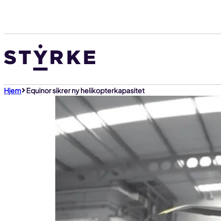
Gå
til
innhold
Hjem
Equinor sikrer ny helikopterkapasitet