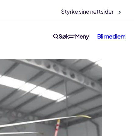
Styrke sine nettsider
Søk
Meny
Bli medlem