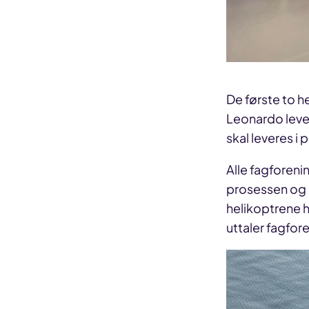
De første to he
Leonardo levere
skal leveres 
Alle fagforeni
prosessen og er
helikoptrene 
uttaler fagfor