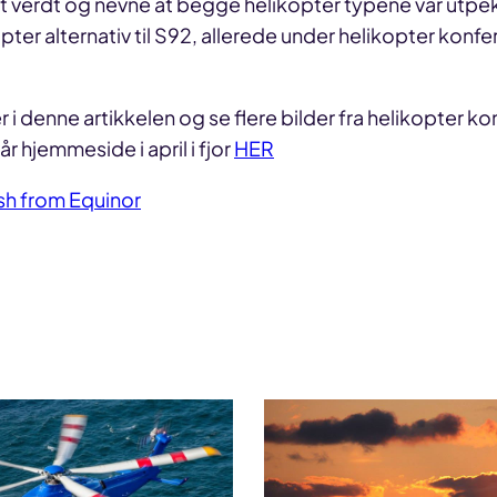
et verdt og nevne at begge helikopter typene var utp
pter alternativ til S92, allerede under helikopter konfe
r i denne artikkelen og se flere bilder fra helikopter 
vår hjemmeside i april i fjor
HER
ish from Equinor