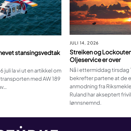
JULI 14, 2026
Streiken og Lockouten
hevet stansingsvedtak
Oljeservice er over
Nå i ettermiddag tirsdag 14
6 juli la vi ut en artikkel om
bekrefter partene at de e
l transporten med AW 189
anmodning fra Riksmekle
av…
Ruland har akseptert frivil
lønnsnemnd.