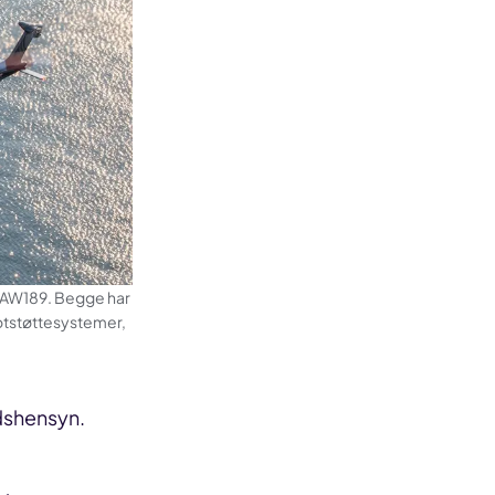
do AW189. Begge har
lotstøttesystemer,
dshensyn.