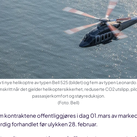
 ti nye helikoptre av typen Bell 525 (bildet) og fem av typen Leonar
skritt når det gjelder helikoptersikkerhet, reduserte CO2 utslipp, pi
passasjerkomfort og støyreduksjon.
(Foto: Bell)
m kontraktene offentliggjøres i dag 01.mars av marke
rdig forhandlet før ulykken 28. februar.