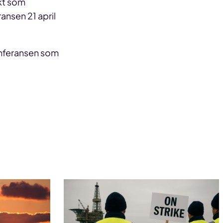
ekt som
ransen 21 april
konferansen som