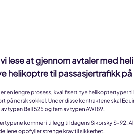
 vi lese at gjennom avtaler med he
e helikoptre til passasjertrafikk på
er en lengre prosess, kvalifisert nye helikoptertyper til
t på norsk sokkel. Under disse kontraktene skal Equin
 av typen Bell 525 og fem av typen AW189.
ertypene kommer i tillegg til dagens Sikorsky S-92. Al
llene oppfyller strenge krav til sikkerhet.