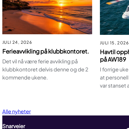
JULI 24, 2026
JULI 15, 2026
Ferieavvikling på klubbkontoret.
Havtil opp
på AW189
Det vil nå være ferie avvikling på
I forrige uke 
klubbkontoret delvis denne og de 2
at personel
kommende ukene.
var stanset 
Alle nyheter
Snarveier