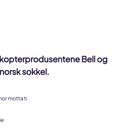
likopterprodusentene Bell og
 norsk sokkel.
or motta ti
le