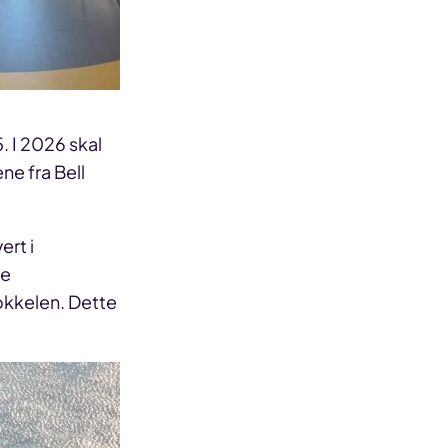
. I 2026 skal
ne fra Bell
ert i
se
okkelen. Dette