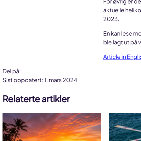
For øvrig er d
aktuelle heliko
2023.
En kan lese me
ble lagt ut på 
Article in Engl
Del på:
Del
Del
Del
Sist oppdatert: 1. mars 2024
på
på
link
Relaterte artikler
facebook
linkedin