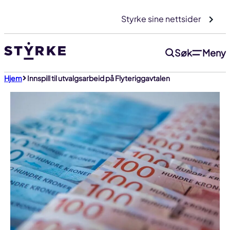
Gå
Styrke sine nettsider
til
innhold
Søk
Meny
Hjem
Innspill til utvalgsarbeid på Flyteriggavtalen