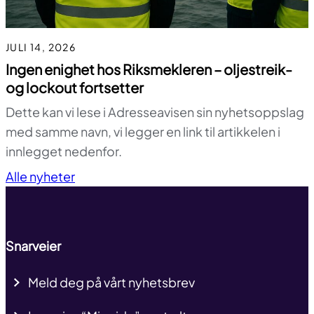
JULI 14, 2026
Ingen enighet hos Riksmekleren – oljestreik-
og lockout fortsetter
Dette kan vi lese i Adresseavisen sin nyhetsoppslag
med samme navn, vi legger en link til artikkelen i
innlegget nedenfor.
Til toppen
Alle nyheter
Snarveier
Meld deg på vårt nyhetsbrev