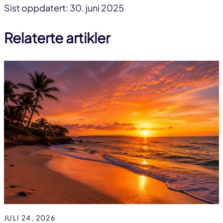
Del
Del
Del
Sist oppdatert: 30. juni 2025
på
på
link
Relaterte artikler
facebook
linkedin
JULI 24, 2026