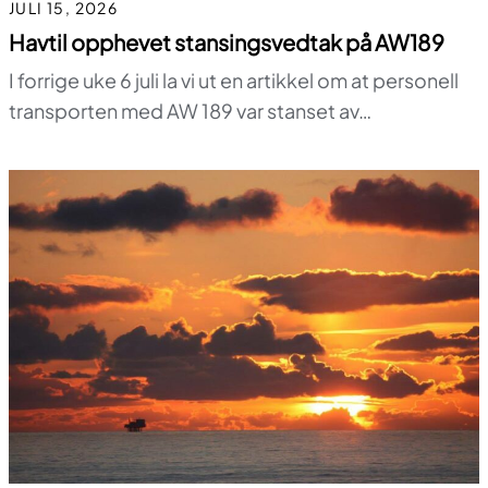
JULI 15, 2026
Havtil opphevet stansingsvedtak på AW189
I forrige uke 6 juli la vi ut en artikkel om at personell
transporten med AW 189 var stanset av…