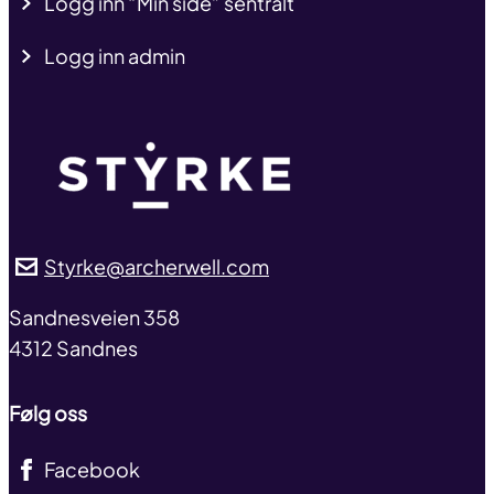
Logg inn “Min side” sentralt
Logg inn admin
Styrke@archerwell.com
address
Sandnesveien 358
4312 Sandnes
Følg oss
Facebook