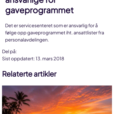
gaveprogrammet
Det er servicesenteret som er ansvarlig for å
følge opp gaveprogrammet iht. ansattlister fra
personalavdelingen.
Del på:
Del
Del
Del
Sist oppdatert: 13. mars 2018
på
på
link
Relaterte artikler
facebook
linkedin