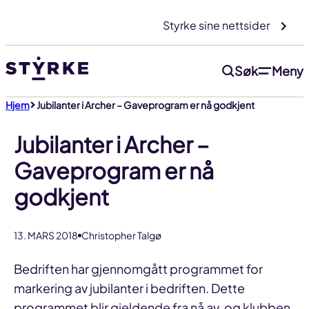
Gå
Styrke sine nettsider
til
innhold
Søk
Meny
Hjem
Jubilanter i Archer – Gaveprogram er nå godkjent
Jubilanter i Archer –
Gaveprogram er nå
godkjent
13. MARS 2018
Christopher Talgø
Bedriften har gjennomgått programmet for
markering av jubilanter i bedriften. Dette
programmet blir gjeldende fra nå av, og klubben