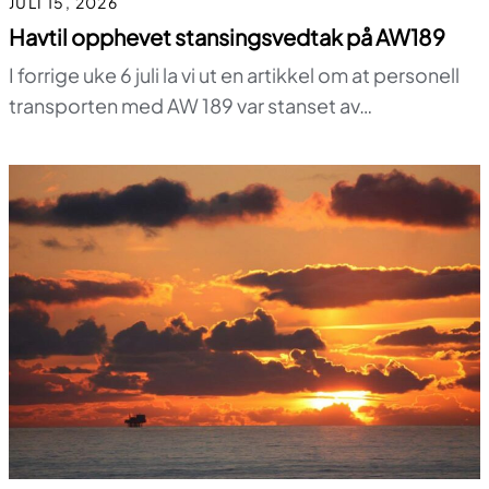
JULI 15, 2026
Havtil opphevet stansingsvedtak på AW189
I forrige uke 6 juli la vi ut en artikkel om at personell
transporten med AW 189 var stanset av…