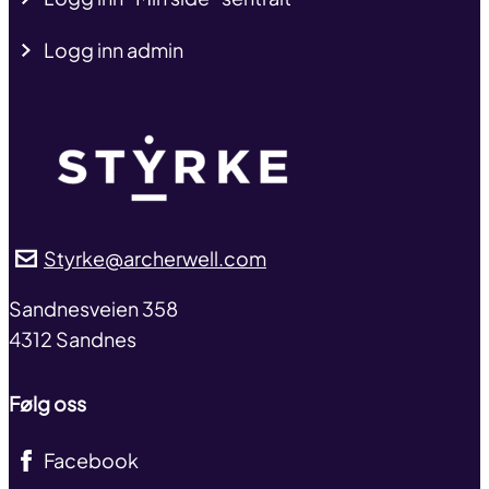
Logg inn admin
Styrke@archerwell.com
address
Sandnesveien 358
4312 Sandnes
Følg oss
Facebook