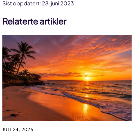
Del
Del
Del
Sist oppdatert: 28. juni 2023
på
på
link
Relaterte artikler
facebook
linkedin
JULI 24, 2026