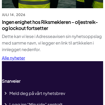
JULI 14, 2026
Ingen enighet hos Riksmekleren – oljestreik-
og lockout fortsetter
Dette kan vi lese i Adresseavisen sin nyhetsoppslag
med samme navn, vi legger en link til artikkelen i
innlegget nedenfor.
Til toppen
Alle nyheter
Snarveier
Meld deg på vårt nyhetsbrev
Logg inn “Min side” sentralt