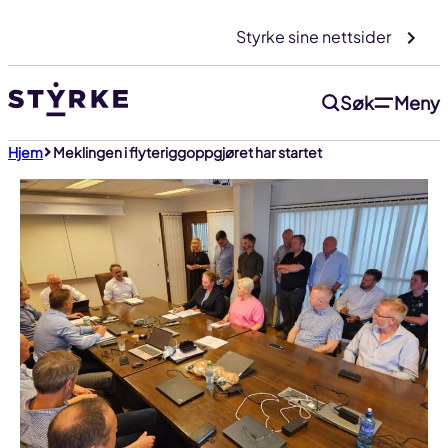
Gå
Styrke sine nettsider
til
innhold
Søk
Meny
Hjem
Meklingen i flyteriggoppgjøret har startet