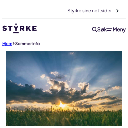
Gå
Styrke sine nettsider
til
innhold
Søk
Meny
Hjem
Sommer info