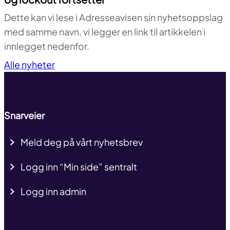
Dette kan vi lese i Adresseavisen sin nyhetsoppslag
med samme navn, vi legger en link til artikkelen i
innlegget nedenfor.
Til toppen
Alle nyheter
Snarveier
Meld deg på vårt nyhetsbrev
Logg inn “Min side” sentralt
Logg inn admin