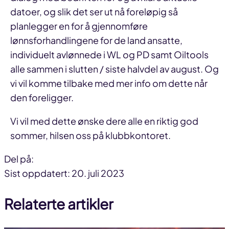
datoer, og slik det ser ut nå foreløpig så
planlegger en for å gjennomføre
lønnsforhandlingene for de land ansatte,
individuelt avlønnede i WL og PD samt Oiltools
alle sammen i slutten / siste halvdel av august. Og
vi vil komme tilbake med mer info om dette når
den foreligger.
Vi vil med dette ønske dere alle en riktig god
sommer, hilsen oss på klubbkontoret.
Del på:
Del
Del
Del
Sist oppdatert: 20. juli 2023
på
på
link
Relaterte artikler
facebook
linkedin