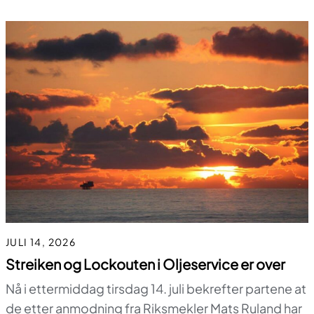
JULI 14, 2026
Streiken og Lockouten i Oljeservice er over
Nå i ettermiddag tirsdag 14. juli bekrefter partene at
de etter anmodning fra Riksmekler Mats Ruland har