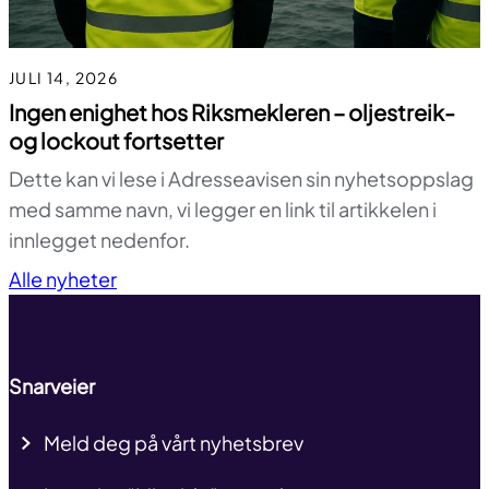
JULI 14, 2026
Ingen enighet hos Riksmekleren – oljestreik-
og lockout fortsetter
Dette kan vi lese i Adresseavisen sin nyhetsoppslag
med samme navn, vi legger en link til artikkelen i
innlegget nedenfor.
Til toppen
Alle nyheter
Snarveier
Meld deg på vårt nyhetsbrev