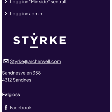
Logg inn “Min side” sentralt
Logg inn admin
Styrke@archerwell.com
address
Sandnesveien 358
4312 Sandnes
Følg oss
Facebook