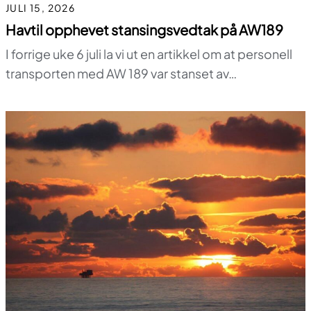
JULI 15, 2026
Havtil opphevet stansingsvedtak på AW189
I forrige uke 6 juli la vi ut en artikkel om at personell
transporten med AW 189 var stanset av…