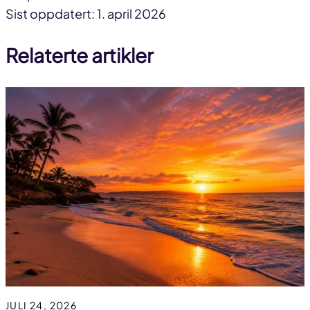
Del
Del
Del
Sist oppdatert: 1. april 2026
på
på
link
Relaterte artikler
facebook
linkedin
JULI 24, 2026